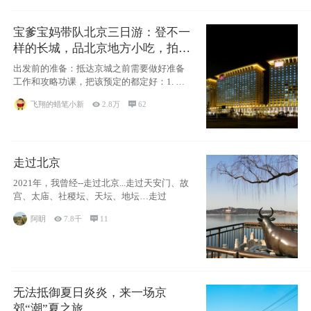
宝爹宝妈带队北京三日游：登不一
样的长城，品北京地方小吃，拍盘
古七星夜景！
出发前的准备：抵达京城之前需要做好准备
工作和攻略功课，把该预定的都定好：1. 酒
店尽
飞翔的蜡笔小新

2.8万

62
走过北京
2021年，我曾经--走过北京...走过天安门、故
宫、太庙、社稷坛、天坛、地坛…走过
阿眀

7.8千

11
无法抵御夏日炎炎，来一场京
郊“潮”夏之旅