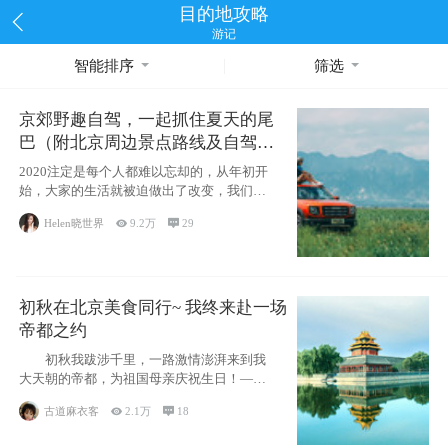
目的地攻略
游记
智能排序
筛选
京郊野趣自驾，一起抓住夏天的尾
巴（附北京周边景点路线及自驾攻
略）
2020注定是每个人都难以忘却的，从年初开
始，大家的生活就被迫做出了改变，我们也
不例外。本来双双辞职是为
Helen晓世界

9.2万

29
初秋在北京美食同行~ 我终来赴一场
帝都之约
初秋我跋涉千里，一路激情澎湃来到我
大天朝的帝都，为祖国母亲庆祝生日！——
请为我鼓
古道麻衣客

2.1万

18