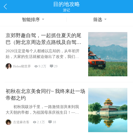
目的地攻略
游记
智能排序
筛选
京郊野趣自驾，一起抓住夏天的尾
巴（附北京周边景点路线及自驾攻
略）
2020注定是每个人都难以忘却的，从年初开
始，大家的生活就被迫做出了改变，我们也
不例外。本来双双辞职是为
Helen晓世界

9.2万

29
初秋在北京美食同行~ 我终来赴一场
帝都之约
初秋我跋涉千里，一路激情澎湃来到我
大天朝的帝都，为祖国母亲庆祝生日！——
请为我鼓
古道麻衣客

2.1万

18