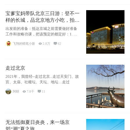
宝爹宝妈带队北京三日游：登不一
样的长城，品北京地方小吃，拍盘
古七星夜景！
出发前的准备：抵达京城之前需要做好准备
工作和攻略功课，把该预定的都定好：1. 酒
店尽
飞翔的蜡笔小新

2.8万

62
走过北京
2021年，我曾经--走过北京...走过天安门、故
宫、太庙、社稷坛、天坛、地坛…走过
阿眀

7.8千

11
无法抵御夏日炎炎，来一场京
郊“潮”夏之旅