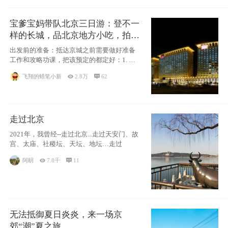
宝爹宝妈带队北京三日游：登不一
样的长城，品北京地方小吃，拍盘
古七星夜景！
出发前的准备：抵达京城之前需要做好准备
工作和攻略功课，把该预定的都定好：1. 酒
店尽
飞翔的蜡笔小新

2.8万

62
走过北京
2021年，我曾经--走过北京...走过天安门、故
宫、太庙、社稷坛、天坛、地坛…走过
阿眀

7.8千

11
无法抵御夏日炎炎，来一场京
郊“潮”夏之旅