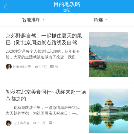
目的地攻略
游记
智能排序
筛选
京郊野趣自驾，一起抓住夏天的尾
巴（附北京周边景点路线及自驾攻
略）
2020注定是每个人都难以忘却的，从年初开
始，大家的生活就被迫做出了改变，我们也
不例外。本来双双辞职是为
Helen晓世界

9.2万

29
初秋在北京美食同行~ 我终来赴一场
帝都之约
初秋我跋涉千里，一路激情澎湃来到我
大天朝的帝都，为祖国母亲庆祝生日！——
请为我鼓
古道麻衣客

2.1万

18