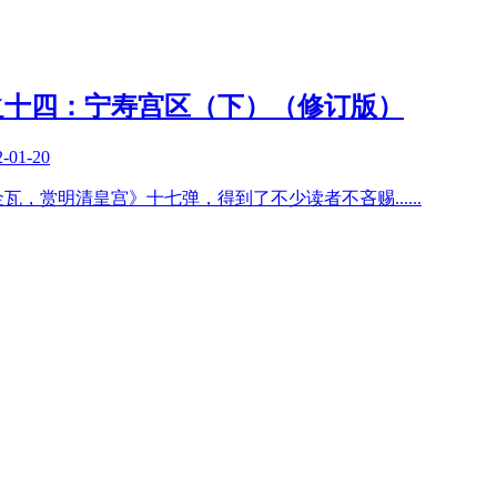
之十四：宁寿宫区（下）（修订版）
2-01-20
墙金瓦，赏明清皇宫》十七弹，得到了不少读者不吝赐
......