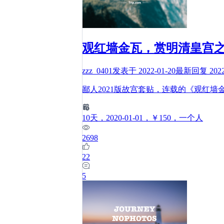
观红墙金瓦，赏明清皇宫
zzz_0401
发表于
2022-01-20
最新回复
202
鄙人2021版故宫套贴，连载的《观红
10
天
，2020-01-01
，￥150
，一个人
2698
22
5