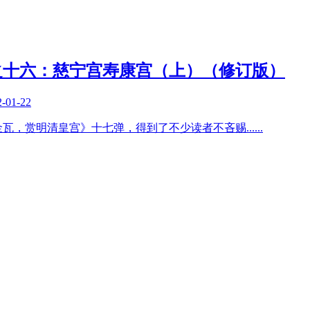
之十六：慈宁宫寿康宫（上）（修订版）
2-01-22
墙金瓦，赏明清皇宫》十七弹，得到了不少读者不吝赐
......