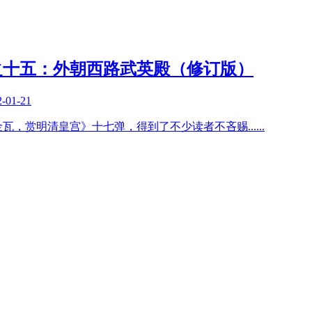
之十五：外朝西路武英殿（修订版）
2-01-21
墙金瓦，赏明清皇宫》十七弹，得到了不少读者不吝赐
......