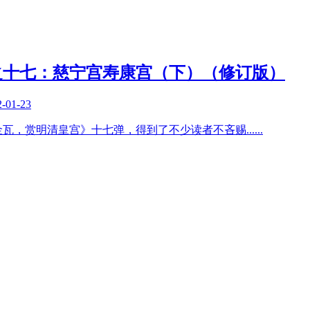
之十七：慈宁宫寿康宫（下）（修订版）
2-01-23
墙金瓦，赏明清皇宫》十七弹，得到了不少读者不吝赐
......