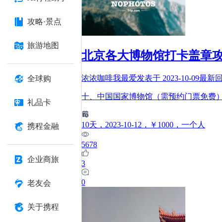
攻略·景点
旅游地图
北京各大博物馆打卡盖章
浓浓咖啡我最爱
发表于
2023-10-09
最新
全球购
十、中国国家博物馆（需预约门票免费
礼品卡
10
天
，2023-10-12
，￥1000
，一个人
携程金融
5678
企业商旅
3
0
老友会
关于携程