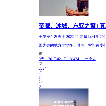
帝都、冰城、东亚之窗 |
王伊栀丶
发表于
2022-11-21
最新回复
202
因为去的地方非常多，时间、空间跨度
9
天
，2017-02-17
，￥4241
，一个人
2224
1
0