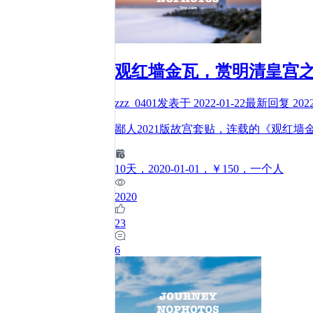
观红墙金瓦，赏明清皇宫
zzz_0401
发表于
2022-01-22
最新回复
202
鄙人2021版故宫套贴，连载的《观红
10
天
，2020-01-01
，￥150
，一个人
2020
23
6