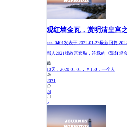
观红墙金瓦，赏明清皇宫
zzz_0401
发表于
2022-01-23
最新回复
202
鄙人2021版故宫套贴，连载的《观红
10
天
，2020-01-01
，￥150
，一个人
2031
24
5