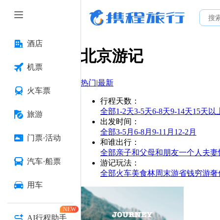
酒店
北京
游记
机票
热门
|
最新
火车票
行程天数
：
全部
1-2天
3-5天
6-8天
9-14天
15天以
旅游
出发时间
：
全部
3-5月
6-8月
9-11月
12-2月
门票·活动
和谁出行
：
全部
亲子
和父母
和朋友
一个人
夫妻
汽车·船票
游记玩法
：
全部
火车
美食林
周末游
省钱
穷游
奢
用车
NEW
AI行程助手