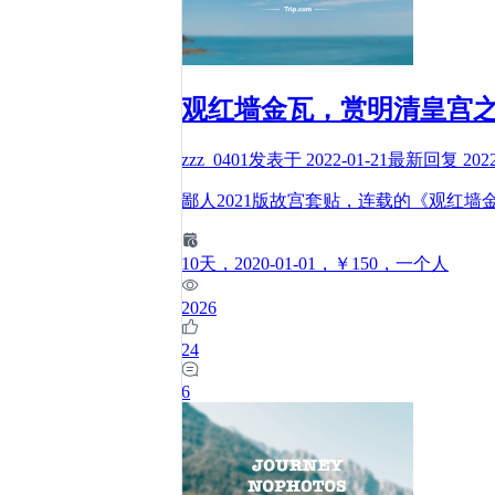
观红墙金瓦，赏明清皇宫
zzz_0401
发表于
2022-01-21
最新回复
202
鄙人2021版故宫套贴，连载的《观红
10
天
，2020-01-01
，￥150
，一个人
2026
24
6