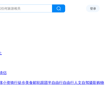
登录
上
情侣
侈
小资
骑行
徒步
美食
邮轮
跟团
半自由行
自由行
人文
自驾
摄影
购物