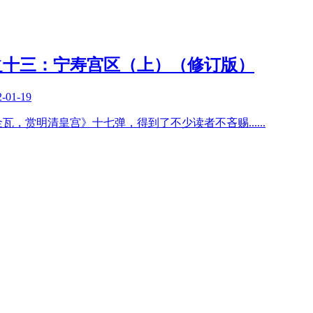
之十三：宁寿宫区（上）（修订版）
2-01-19
墙金瓦，赏明清皇宫》十七弹，得到了不少读者不吝赐
......