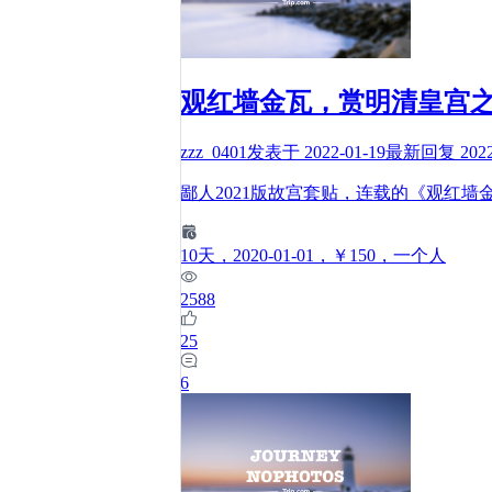
观红墙金瓦，赏明清皇宫
zzz_0401
发表于
2022-01-19
最新回复
202
鄙人2021版故宫套贴，连载的《观红
10
天
，2020-01-01
，￥150
，一个人
2588
25
6