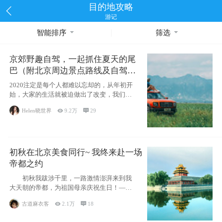
目的地攻略
游记
智能排序
筛选
京郊野趣自驾，一起抓住夏天的尾
巴（附北京周边景点路线及自驾攻
略）
2020注定是每个人都难以忘却的，从年初开
始，大家的生活就被迫做出了改变，我们也
不例外。本来双双辞职是为
Helen晓世界

9.2万

29
初秋在北京美食同行~ 我终来赴一场
帝都之约
初秋我跋涉千里，一路激情澎湃来到我
大天朝的帝都，为祖国母亲庆祝生日！——
请为我鼓
古道麻衣客

2.1万

18