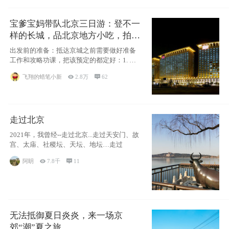
宝爹宝妈带队北京三日游：登不一
样的长城，品北京地方小吃，拍盘
古七星夜景！
出发前的准备：抵达京城之前需要做好准备
工作和攻略功课，把该预定的都定好：1. 酒
店尽
飞翔的蜡笔小新

2.8万

62
走过北京
2021年，我曾经--走过北京...走过天安门、故
宫、太庙、社稷坛、天坛、地坛…走过
阿眀

7.8千

11
无法抵御夏日炎炎，来一场京
郊“潮”夏之旅