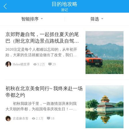
目的地攻略
游记
智能排序
筛选
京郊野趣自驾，一起抓住夏天的尾
巴（附北京周边景点路线及自驾攻
略）
2020注定是每个人都难以忘却的，从年初开
始，大家的生活就被迫做出了改变，我们也
不例外。本来双双辞职是为
Helen晓世界

9.2万

29
初秋在北京美食同行~ 我终来赴一场
帝都之约
初秋我跋涉千里，一路激情澎湃来到我
大天朝的帝都，为祖国母亲庆祝生日！——
请为我鼓
古道麻衣客

2.1万

18