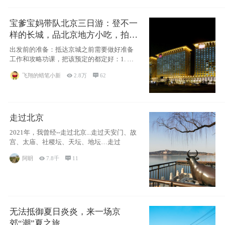
宝爹宝妈带队北京三日游：登不一
样的长城，品北京地方小吃，拍盘
古七星夜景！
出发前的准备：抵达京城之前需要做好准备
工作和攻略功课，把该预定的都定好：1. 酒
店尽
飞翔的蜡笔小新

2.8万

62
走过北京
2021年，我曾经--走过北京...走过天安门、故
宫、太庙、社稷坛、天坛、地坛…走过
阿眀

7.8千

11
无法抵御夏日炎炎，来一场京
郊“潮”夏之旅