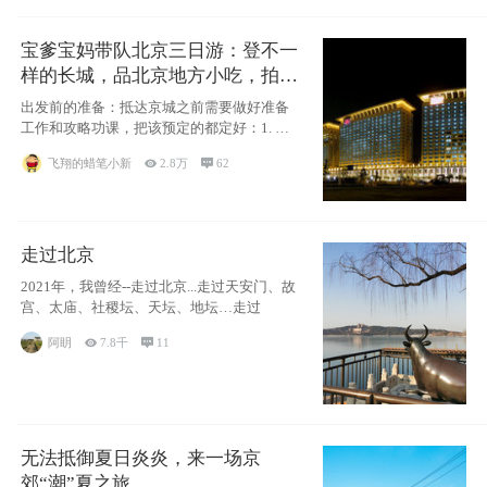
宝爹宝妈带队北京三日游：登不一
样的长城，品北京地方小吃，拍盘
古七星夜景！
出发前的准备：抵达京城之前需要做好准备
工作和攻略功课，把该预定的都定好：1. 酒
店尽
飞翔的蜡笔小新

2.8万

62
走过北京
2021年，我曾经--走过北京...走过天安门、故
宫、太庙、社稷坛、天坛、地坛…走过
阿眀

7.8千

11
无法抵御夏日炎炎，来一场京
郊“潮”夏之旅