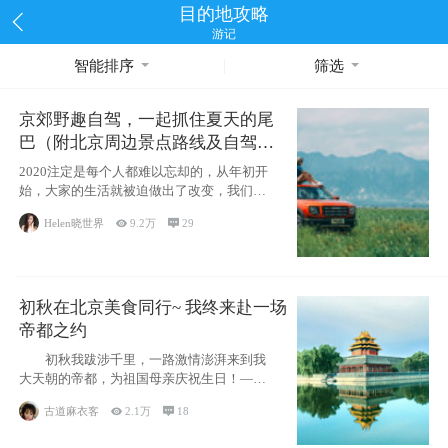
目的地攻略
游记
智能排序
筛选
京郊野趣自驾，一起抓住夏天的尾
巴（附北京周边景点路线及自驾攻
略）
2020注定是每个人都难以忘却的，从年初开
始，大家的生活就被迫做出了改变，我们也
不例外。本来双双辞职是为
Helen晓世界

9.2万

29
初秋在北京美食同行~ 我终来赴一场
帝都之约
初秋我跋涉千里，一路激情澎湃来到我
大天朝的帝都，为祖国母亲庆祝生日！——
请为我鼓
古道麻衣客

2.1万

18