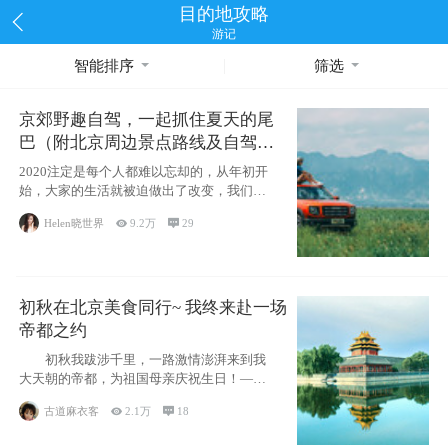
目的地攻略
游记
智能排序
筛选
京郊野趣自驾，一起抓住夏天的尾
巴（附北京周边景点路线及自驾攻
略）
2020注定是每个人都难以忘却的，从年初开
始，大家的生活就被迫做出了改变，我们也
不例外。本来双双辞职是为
Helen晓世界

9.2万

29
初秋在北京美食同行~ 我终来赴一场
帝都之约
初秋我跋涉千里，一路激情澎湃来到我
大天朝的帝都，为祖国母亲庆祝生日！——
请为我鼓
古道麻衣客

2.1万

18