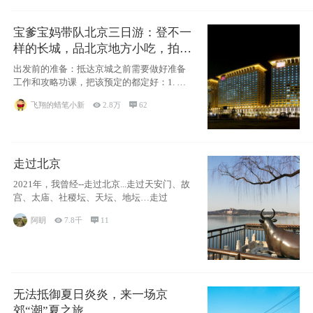
宝爹宝妈带队北京三日游：登不一
样的长城，品北京地方小吃，拍盘
古七星夜景！
出发前的准备：抵达京城之前需要做好准备
工作和攻略功课，把该预定的都定好：1. 酒
店尽
飞翔的蜡笔小新

2.8万

62
走过北京
2021年，我曾经--走过北京...走过天安门、故
宫、太庙、社稷坛、天坛、地坛…走过
阿眀

7.8千

11
无法抵御夏日炎炎，来一场京
郊“潮”夏之旅