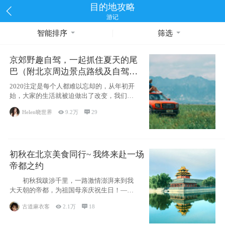
目的地攻略
游记
智能排序
筛选
京郊野趣自驾，一起抓住夏天的尾
巴（附北京周边景点路线及自驾攻
略）
2020注定是每个人都难以忘却的，从年初开
始，大家的生活就被迫做出了改变，我们也
不例外。本来双双辞职是为
Helen晓世界

9.2万

29
初秋在北京美食同行~ 我终来赴一场
帝都之约
初秋我跋涉千里，一路激情澎湃来到我
大天朝的帝都，为祖国母亲庆祝生日！——
请为我鼓
古道麻衣客

2.1万

18