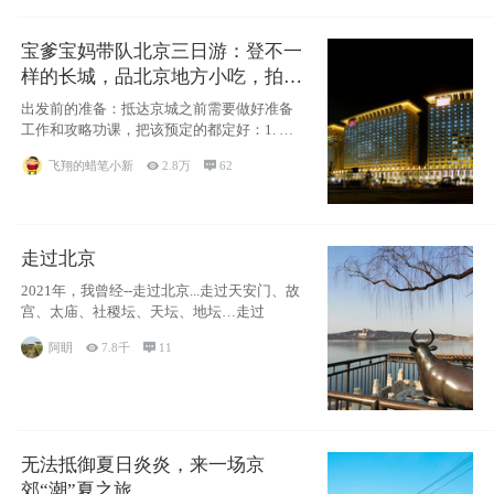
宝爹宝妈带队北京三日游：登不一
样的长城，品北京地方小吃，拍盘
古七星夜景！
出发前的准备：抵达京城之前需要做好准备
工作和攻略功课，把该预定的都定好：1. 酒
店尽
飞翔的蜡笔小新

2.8万

62
走过北京
2021年，我曾经--走过北京...走过天安门、故
宫、太庙、社稷坛、天坛、地坛…走过
阿眀

7.8千

11
无法抵御夏日炎炎，来一场京
郊“潮”夏之旅