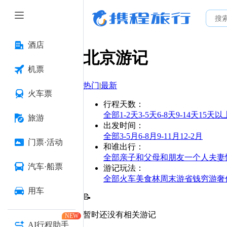
酒店
北京
游记
机票
热门
|
最新
火车票
行程天数
：
全部
1-2天
3-5天
6-8天
9-14天
15天以
旅游
出发时间
：
全部
3-5月
6-8月
9-11月
12-2月
门票·活动
和谁出行
：
全部
亲子
和父母
和朋友
一个人
夫妻
汽车·船票
游记玩法
：
全部
火车
美食林
周末游
省钱
穷游
奢
用车
📝
暂时还没有相关游记
NEW
AI行程助手