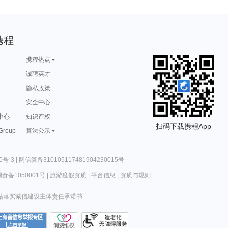
携程
携程热点
诚聘英才
隐私政策
安全中心
中心
知识产权
扫码下载携程App
 Group
算法公示
0号-3
|
网信算备310105117481904230015号
食备1050001号
|
旅游度假资质
|
平台信息
|
资质与规则
站落实诚信建设主体责任承诺书