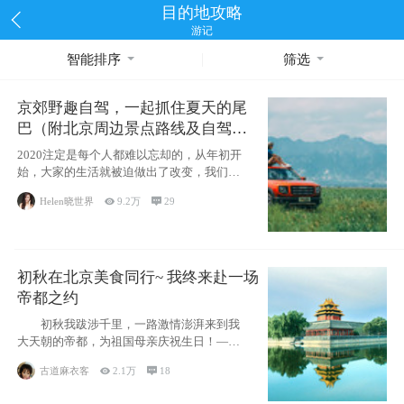
目的地攻略
游记
智能排序
筛选
京郊野趣自驾，一起抓住夏天的尾
巴（附北京周边景点路线及自驾攻
略）
2020注定是每个人都难以忘却的，从年初开
始，大家的生活就被迫做出了改变，我们也
不例外。本来双双辞职是为
Helen晓世界

9.2万

29
初秋在北京美食同行~ 我终来赴一场
帝都之约
初秋我跋涉千里，一路激情澎湃来到我
大天朝的帝都，为祖国母亲庆祝生日！——
请为我鼓
古道麻衣客

2.1万

18