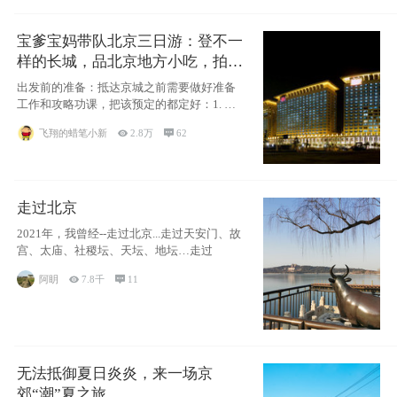
宝爹宝妈带队北京三日游：登不一
样的长城，品北京地方小吃，拍盘
古七星夜景！
出发前的准备：抵达京城之前需要做好准备
工作和攻略功课，把该预定的都定好：1. 酒
店尽
飞翔的蜡笔小新

2.8万

62
走过北京
2021年，我曾经--走过北京...走过天安门、故
宫、太庙、社稷坛、天坛、地坛…走过
阿眀

7.8千

11
无法抵御夏日炎炎，来一场京
郊“潮”夏之旅