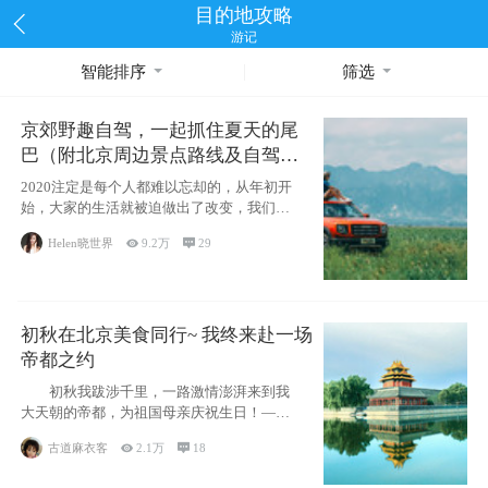
目的地攻略
游记
智能排序
筛选
京郊野趣自驾，一起抓住夏天的尾
巴（附北京周边景点路线及自驾攻
略）
2020注定是每个人都难以忘却的，从年初开
始，大家的生活就被迫做出了改变，我们也
不例外。本来双双辞职是为
Helen晓世界

9.2万

29
初秋在北京美食同行~ 我终来赴一场
帝都之约
初秋我跋涉千里，一路激情澎湃来到我
大天朝的帝都，为祖国母亲庆祝生日！——
请为我鼓
古道麻衣客

2.1万

18