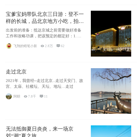
宝爹宝妈带队北京三日游：登不一
样的长城，品北京地方小吃，拍盘
古七星夜景！
出发前的准备：抵达京城之前需要做好准备
工作和攻略功课，把该预定的都定好：1. 酒
店尽
飞翔的蜡笔小新

2.8万

62
走过北京
2021年，我曾经--走过北京...走过天安门、故
宫、太庙、社稷坛、天坛、地坛…走过
阿眀

7.8千

11
无法抵御夏日炎炎，来一场京
郊“潮”夏之旅