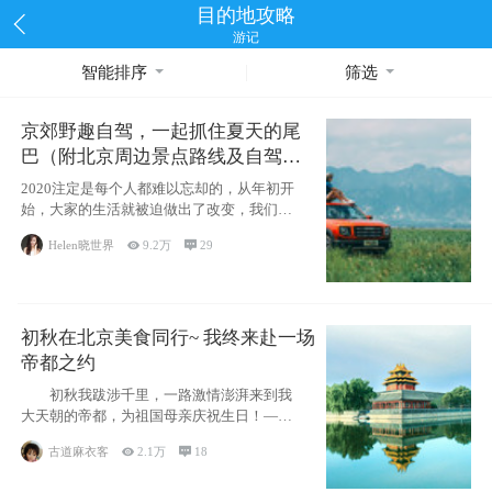
目的地攻略
游记
智能排序
筛选
京郊野趣自驾，一起抓住夏天的尾
巴（附北京周边景点路线及自驾攻
略）
2020注定是每个人都难以忘却的，从年初开
始，大家的生活就被迫做出了改变，我们也
不例外。本来双双辞职是为
Helen晓世界

9.2万

29
初秋在北京美食同行~ 我终来赴一场
帝都之约
初秋我跋涉千里，一路激情澎湃来到我
大天朝的帝都，为祖国母亲庆祝生日！——
请为我鼓
古道麻衣客

2.1万

18