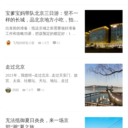
宝爹宝妈带队北京三日游：登不一
样的长城，品北京地方小吃，拍盘
古七星夜景！
出发前的准备：抵达京城之前需要做好准备
工作和攻略功课，把该预定的都定好：1. 酒
店尽
飞翔的蜡笔小新

2.8万

62
走过北京
2021年，我曾经--走过北京...走过天安门、故
宫、太庙、社稷坛、天坛、地坛…走过
阿眀

7.8千

11
无法抵御夏日炎炎，来一场京
郊“潮”夏之旅