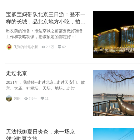
宝爹宝妈带队北京三日游：登不一
样的长城，品北京地方小吃，拍盘
古七星夜景！
出发前的准备：抵达京城之前需要做好准备
工作和攻略功课，把该预定的都定好：1. 酒
店尽
飞翔的蜡笔小新

2.8万

62
走过北京
2021年，我曾经--走过北京...走过天安门、故
宫、太庙、社稷坛、天坛、地坛…走过
阿眀

7.8千

11
无法抵御夏日炎炎，来一场京
郊“潮”夏之旅