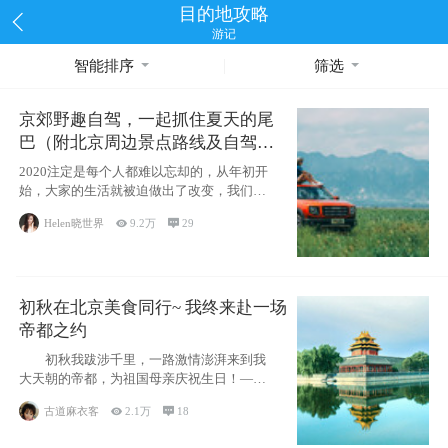
目的地攻略
游记
智能排序
筛选
京郊野趣自驾，一起抓住夏天的尾
巴（附北京周边景点路线及自驾攻
略）
2020注定是每个人都难以忘却的，从年初开
始，大家的生活就被迫做出了改变，我们也
不例外。本来双双辞职是为
Helen晓世界

9.2万

29
初秋在北京美食同行~ 我终来赴一场
帝都之约
初秋我跋涉千里，一路激情澎湃来到我
大天朝的帝都，为祖国母亲庆祝生日！——
请为我鼓
古道麻衣客

2.1万

18