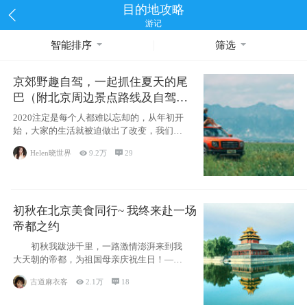
目的地攻略
游记
智能排序
筛选
京郊野趣自驾，一起抓住夏天的尾
巴（附北京周边景点路线及自驾攻
略）
2020注定是每个人都难以忘却的，从年初开
始，大家的生活就被迫做出了改变，我们也
不例外。本来双双辞职是为
Helen晓世界

9.2万

29
初秋在北京美食同行~ 我终来赴一场
帝都之约
初秋我跋涉千里，一路激情澎湃来到我
大天朝的帝都，为祖国母亲庆祝生日！——
请为我鼓
古道麻衣客

2.1万

18