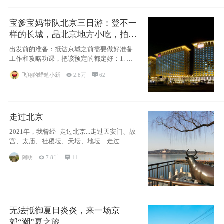
宝爹宝妈带队北京三日游：登不一
样的长城，品北京地方小吃，拍盘
古七星夜景！
出发前的准备：抵达京城之前需要做好准备
工作和攻略功课，把该预定的都定好：1. 酒
店尽
飞翔的蜡笔小新

2.8万

62
走过北京
2021年，我曾经--走过北京...走过天安门、故
宫、太庙、社稷坛、天坛、地坛…走过
阿眀

7.8千

11
无法抵御夏日炎炎，来一场京
郊“潮”夏之旅