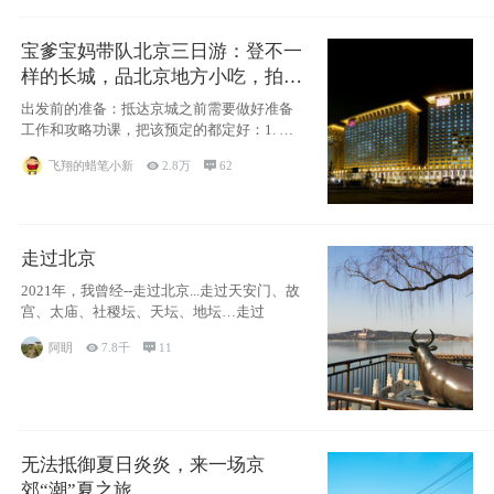
宝爹宝妈带队北京三日游：登不一
样的长城，品北京地方小吃，拍盘
古七星夜景！
出发前的准备：抵达京城之前需要做好准备
工作和攻略功课，把该预定的都定好：1. 酒
店尽
飞翔的蜡笔小新

2.8万

62
走过北京
2021年，我曾经--走过北京...走过天安门、故
宫、太庙、社稷坛、天坛、地坛…走过
阿眀

7.8千

11
无法抵御夏日炎炎，来一场京
郊“潮”夏之旅