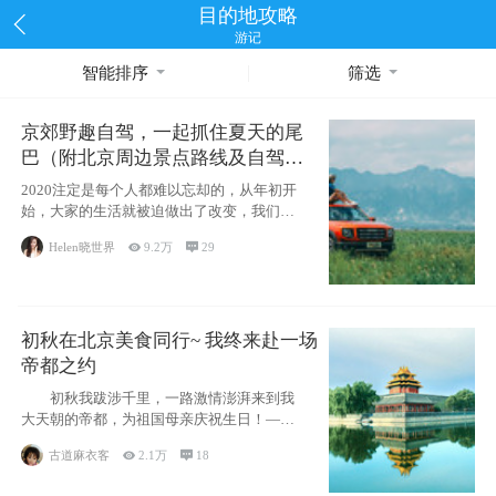
目的地攻略
游记
智能排序
筛选
京郊野趣自驾，一起抓住夏天的尾
巴（附北京周边景点路线及自驾攻
略）
2020注定是每个人都难以忘却的，从年初开
始，大家的生活就被迫做出了改变，我们也
不例外。本来双双辞职是为
Helen晓世界

9.2万

29
初秋在北京美食同行~ 我终来赴一场
帝都之约
初秋我跋涉千里，一路激情澎湃来到我
大天朝的帝都，为祖国母亲庆祝生日！——
请为我鼓
古道麻衣客

2.1万

18