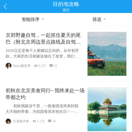
目的地攻略
游记
智能排序
筛选
京郊野趣自驾，一起抓住夏天的尾
巴（附北京周边景点路线及自驾攻
略）
2020注定是每个人都难以忘却的，从年初开
始，大家的生活就被迫做出了改变，我们也
不例外。本来双双辞职是为
Helen晓世界

9.2万

29
初秋在北京美食同行~ 我终来赴一场
帝都之约
初秋我跋涉千里，一路激情澎湃来到我
大天朝的帝都，为祖国母亲庆祝生日！——
请为我鼓
古道麻衣客

2.1万

18