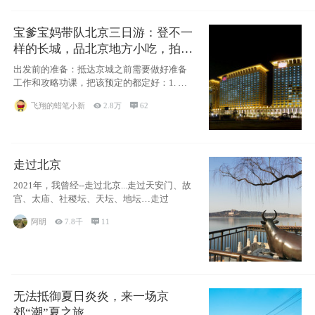
宝爹宝妈带队北京三日游：登不一
样的长城，品北京地方小吃，拍盘
古七星夜景！
出发前的准备：抵达京城之前需要做好准备
工作和攻略功课，把该预定的都定好：1. 酒
店尽
飞翔的蜡笔小新

2.8万

62
走过北京
2021年，我曾经--走过北京...走过天安门、故
宫、太庙、社稷坛、天坛、地坛…走过
阿眀

7.8千

11
无法抵御夏日炎炎，来一场京
郊“潮”夏之旅