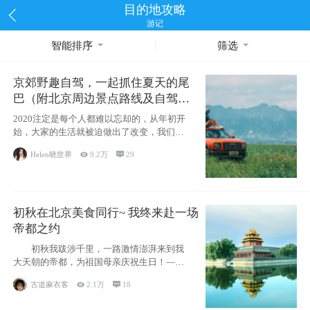
目的地攻略
游记
智能排序
筛选
京郊野趣自驾，一起抓住夏天的尾
巴（附北京周边景点路线及自驾攻
略）
2020注定是每个人都难以忘却的，从年初开
始，大家的生活就被迫做出了改变，我们也
不例外。本来双双辞职是为
Helen晓世界

9.2万

29
初秋在北京美食同行~ 我终来赴一场
帝都之约
初秋我跋涉千里，一路激情澎湃来到我
大天朝的帝都，为祖国母亲庆祝生日！——
请为我鼓
古道麻衣客

2.1万

18