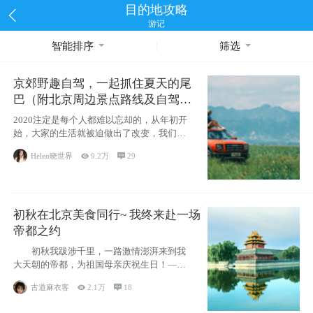
目的地攻略
游记
智能排序
筛选
京郊野趣自驾，一起抓住夏天的尾
巴（附北京周边景点路线及自驾攻
略）
2020注定是每个人都难以忘却的，从年初开
始，大家的生活就被迫做出了改变，我们也
不例外。本来双双辞职是为
Helen晓世界

9.2万

29
初秋在北京美食同行~ 我终来赴一场
帝都之约
初秋我跋涉千里，一路激情澎湃来到我
大天朝的帝都，为祖国母亲庆祝生日！——
请为我鼓
古道麻衣客

2.1万

18