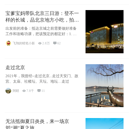
宝爹宝妈带队北京三日游：登不一
样的长城，品北京地方小吃，拍盘
古七星夜景！
出发前的准备：抵达京城之前需要做好准备
工作和攻略功课，把该预定的都定好：1. 酒
店尽
飞翔的蜡笔小新

2.8万

62
走过北京
2021年，我曾经--走过北京...走过天安门、故
宫、太庙、社稷坛、天坛、地坛…走过
阿眀

7.8千

11
无法抵御夏日炎炎，来一场京
郊“潮”夏之旅