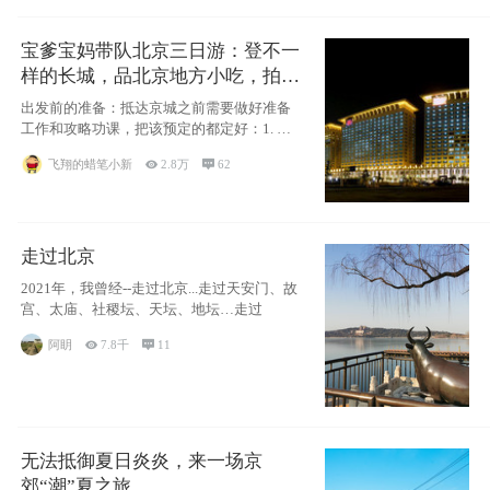
宝爹宝妈带队北京三日游：登不一
样的长城，品北京地方小吃，拍盘
古七星夜景！
出发前的准备：抵达京城之前需要做好准备
工作和攻略功课，把该预定的都定好：1. 酒
店尽
飞翔的蜡笔小新

2.8万

62
走过北京
2021年，我曾经--走过北京...走过天安门、故
宫、太庙、社稷坛、天坛、地坛…走过
阿眀

7.8千

11
无法抵御夏日炎炎，来一场京
郊“潮”夏之旅