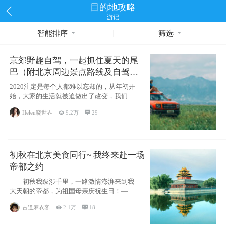
目的地攻略
游记
智能排序
筛选
京郊野趣自驾，一起抓住夏天的尾
巴（附北京周边景点路线及自驾攻
略）
2020注定是每个人都难以忘却的，从年初开
始，大家的生活就被迫做出了改变，我们也
不例外。本来双双辞职是为
Helen晓世界

9.2万

29
初秋在北京美食同行~ 我终来赴一场
帝都之约
初秋我跋涉千里，一路激情澎湃来到我
大天朝的帝都，为祖国母亲庆祝生日！——
请为我鼓
古道麻衣客

2.1万

18