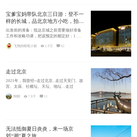
宝爹宝妈带队北京三日游：登不一
样的长城，品北京地方小吃，拍盘
古七星夜景！
出发前的准备：抵达京城之前需要做好准备
工作和攻略功课，把该预定的都定好：1. 酒
店尽
飞翔的蜡笔小新

2.8万

62
走过北京
2021年，我曾经--走过北京...走过天安门、故
宫、太庙、社稷坛、天坛、地坛…走过
阿眀

7.8千

11
无法抵御夏日炎炎，来一场京
郊“潮”夏之旅