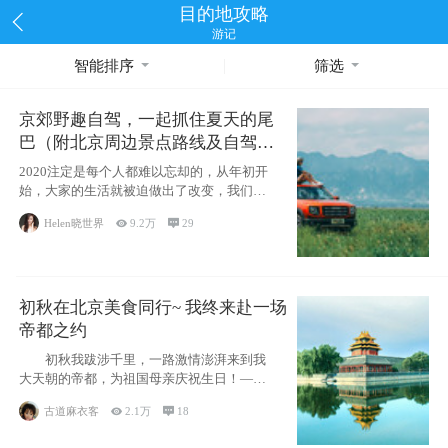
目的地攻略
游记
智能排序
筛选
京郊野趣自驾，一起抓住夏天的尾
巴（附北京周边景点路线及自驾攻
略）
2020注定是每个人都难以忘却的，从年初开
始，大家的生活就被迫做出了改变，我们也
不例外。本来双双辞职是为
Helen晓世界

9.2万

29
初秋在北京美食同行~ 我终来赴一场
帝都之约
初秋我跋涉千里，一路激情澎湃来到我
大天朝的帝都，为祖国母亲庆祝生日！——
请为我鼓
古道麻衣客

2.1万

18