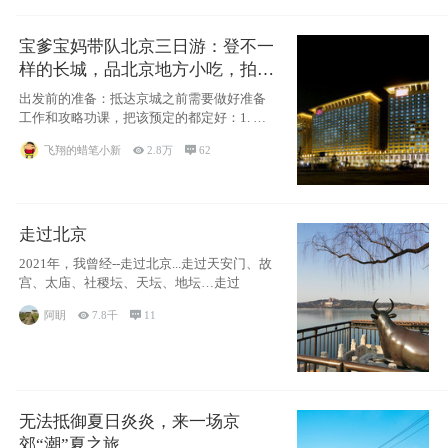
宝爹宝妈带队北京三日游：登不一
样的长城，品北京地方小吃，拍盘
古七星夜景！
出发前的准备：抵达京城之前需要做好准备
工作和攻略功课，把该预定的都定好：1. 酒
店尽
飞翔的蜡笔小新

2.8万

62
走过北京
2021年，我曾经--走过北京...走过天安门、故
宫、太庙、社稷坛、天坛、地坛…走过
阿眀

7.8千

11
无法抵御夏日炎炎，来一场京
郊“潮”夏之旅