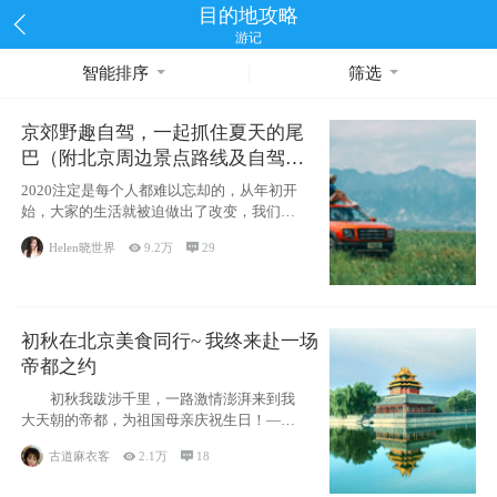
目的地攻略
游记
智能排序
筛选
京郊野趣自驾，一起抓住夏天的尾
巴（附北京周边景点路线及自驾攻
略）
2020注定是每个人都难以忘却的，从年初开
始，大家的生活就被迫做出了改变，我们也
不例外。本来双双辞职是为
Helen晓世界

9.2万

29
初秋在北京美食同行~ 我终来赴一场
帝都之约
初秋我跋涉千里，一路激情澎湃来到我
大天朝的帝都，为祖国母亲庆祝生日！——
请为我鼓
古道麻衣客

2.1万

18