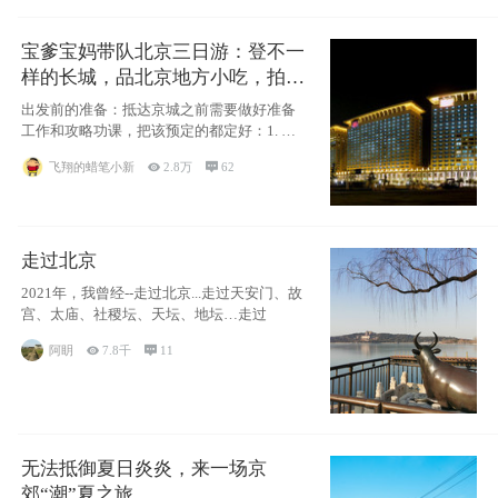
宝爹宝妈带队北京三日游：登不一
样的长城，品北京地方小吃，拍盘
古七星夜景！
出发前的准备：抵达京城之前需要做好准备
工作和攻略功课，把该预定的都定好：1. 酒
店尽
飞翔的蜡笔小新

2.8万

62
走过北京
2021年，我曾经--走过北京...走过天安门、故
宫、太庙、社稷坛、天坛、地坛…走过
阿眀

7.8千

11
无法抵御夏日炎炎，来一场京
郊“潮”夏之旅