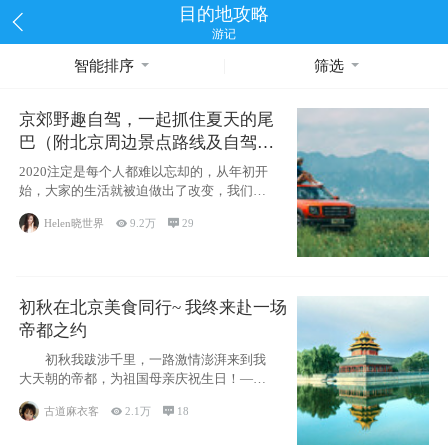
目的地攻略
游记
智能排序
筛选
京郊野趣自驾，一起抓住夏天的尾
巴（附北京周边景点路线及自驾攻
略）
2020注定是每个人都难以忘却的，从年初开
始，大家的生活就被迫做出了改变，我们也
不例外。本来双双辞职是为
Helen晓世界

9.2万

29
初秋在北京美食同行~ 我终来赴一场
帝都之约
初秋我跋涉千里，一路激情澎湃来到我
大天朝的帝都，为祖国母亲庆祝生日！——
请为我鼓
古道麻衣客

2.1万

18