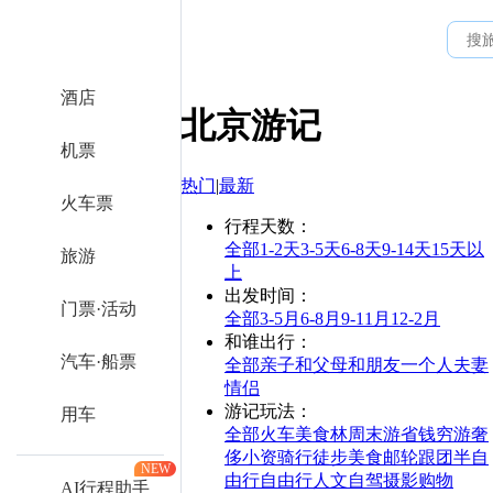
酒店
北京
游记
机票
热门
|
最新
火车票
行程天数
：
全部
1-2天
3-5天
6-8天
9-14天
15天以
旅游
上
出发时间
：
门票·活动
全部
3-5月
6-8月
9-11月
12-2月
和谁出行
：
汽车·船票
全部
亲子
和父母
和朋友
一个人
夫妻
情侣
游记玩法
：
用车
全部
火车
美食林
周末游
省钱
穷游
奢
侈
小资
骑行
徒步
美食
邮轮
跟团
半自
NEW
由行
自由行
人文
自驾
摄影
购物
AI行程助手