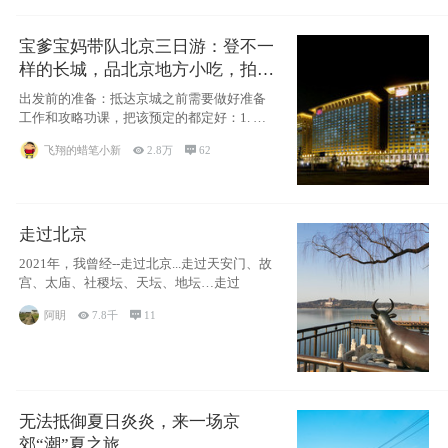
宝爹宝妈带队北京三日游：登不一
样的长城，品北京地方小吃，拍盘
古七星夜景！
出发前的准备：抵达京城之前需要做好准备
工作和攻略功课，把该预定的都定好：1. 酒
店尽
飞翔的蜡笔小新

2.8万

62
走过北京
2021年，我曾经--走过北京...走过天安门、故
宫、太庙、社稷坛、天坛、地坛…走过
阿眀

7.8千

11
无法抵御夏日炎炎，来一场京
郊“潮”夏之旅