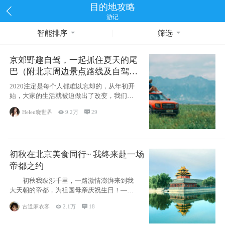
目的地攻略
游记
智能排序
筛选
京郊野趣自驾，一起抓住夏天的尾
巴（附北京周边景点路线及自驾攻
略）
2020注定是每个人都难以忘却的，从年初开
始，大家的生活就被迫做出了改变，我们也
不例外。本来双双辞职是为
Helen晓世界

9.2万

29
初秋在北京美食同行~ 我终来赴一场
帝都之约
初秋我跋涉千里，一路激情澎湃来到我
大天朝的帝都，为祖国母亲庆祝生日！——
请为我鼓
古道麻衣客

2.1万

18