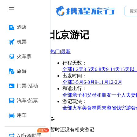
酒店
北京
游记
机票
热门
|
最新
火车票
行程天数
：
全部
1-2天
3-5天
6-8天
9-14天
15天以
旅游
出发时间
：
全部
3-5月
6-8月
9-11月
12-2月
门票·活动
和谁出行
：
全部
亲子
和父母
和朋友
一个人
夫妻
汽车·船票
游记玩法
：
全部
火车
美食林
周末游
省钱
穷游
奢
用车
📝
暂时还没有相关游记
NEW
AI行程助手