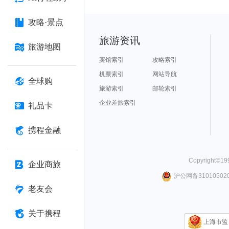
攻略·景点
旅游资讯
旅游地图
宾馆索引
攻略索引
机票索引
网站导航
全球购
旅游索引
邮轮索引
企业差旅索引
礼品卡
携程金融
Copyright©
19
企业商旅
沪公网备310105020
老友会
关于携程
上海市监