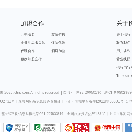
加盟合作
关于
分销联盟
友情链接
关于携程
企业礼品卡采购
保险代理
联系我们
代理合作
酒店加盟
用户协议
更多加盟合作
营业执照
携程内容
Trip.com
99-
2026
,
ctrip.com
. All rights reserved. |
ICP证：沪B2-20050130
|
沪ICP备0802358
02731号
丨
互联网药品信息服务资格证
丨
（沪）网械平台备字[2022]第00001号
|
沪网
违法和不良信息举报电话021-22500846
丨
全国旅游投诉热线12345
丨
上海市旅游网
网络社会
征信网