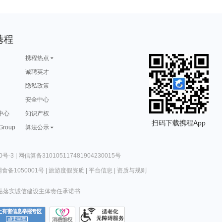
携程
携程热点
诚聘英才
隐私政策
安全中心
中心
知识产权
扫码下载携程App
 Group
算法公示
0号-3
|
网信算备310105117481904230015号
食备1050001号
|
旅游度假资质
|
平台信息
|
资质与规则
站落实诚信建设主体责任承诺书