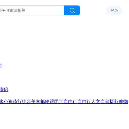
登录
上
情侣
侈
小资
骑行
徒步
美食
邮轮
跟团
半自由行
自由行
人文
自驾
摄影
购物