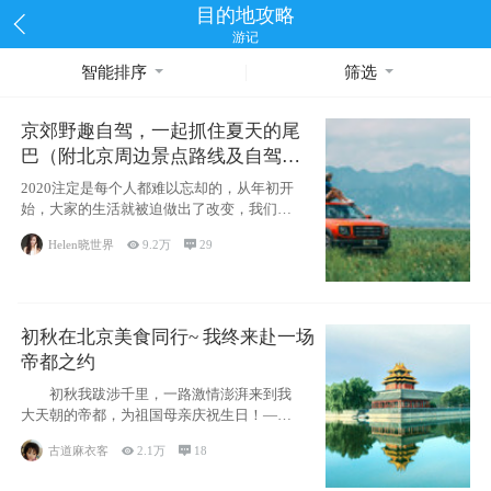
目的地攻略
游记
智能排序
筛选
京郊野趣自驾，一起抓住夏天的尾
巴（附北京周边景点路线及自驾攻
略）
2020注定是每个人都难以忘却的，从年初开
始，大家的生活就被迫做出了改变，我们也
不例外。本来双双辞职是为
Helen晓世界

9.2万

29
初秋在北京美食同行~ 我终来赴一场
帝都之约
初秋我跋涉千里，一路激情澎湃来到我
大天朝的帝都，为祖国母亲庆祝生日！——
请为我鼓
古道麻衣客

2.1万

18