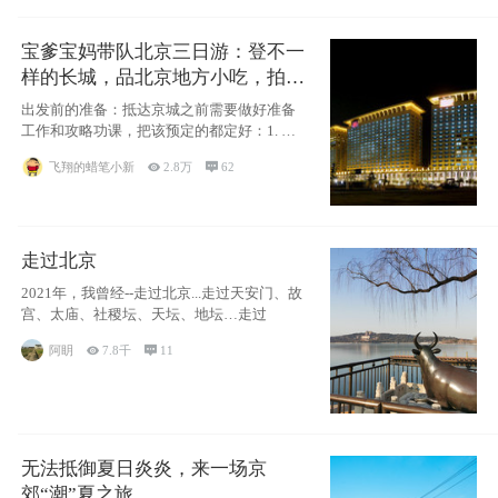
宝爹宝妈带队北京三日游：登不一
样的长城，品北京地方小吃，拍盘
古七星夜景！
出发前的准备：抵达京城之前需要做好准备
工作和攻略功课，把该预定的都定好：1. 酒
店尽
飞翔的蜡笔小新

2.8万

62
走过北京
2021年，我曾经--走过北京...走过天安门、故
宫、太庙、社稷坛、天坛、地坛…走过
阿眀

7.8千

11
无法抵御夏日炎炎，来一场京
郊“潮”夏之旅