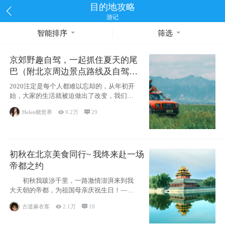
目的地攻略
游记
智能排序
筛选
京郊野趣自驾，一起抓住夏天的尾
巴（附北京周边景点路线及自驾攻
略）
2020注定是每个人都难以忘却的，从年初开
始，大家的生活就被迫做出了改变，我们也
不例外。本来双双辞职是为
Helen晓世界

9.2万

29
初秋在北京美食同行~ 我终来赴一场
帝都之约
初秋我跋涉千里，一路激情澎湃来到我
大天朝的帝都，为祖国母亲庆祝生日！——
请为我鼓
古道麻衣客

2.1万

18