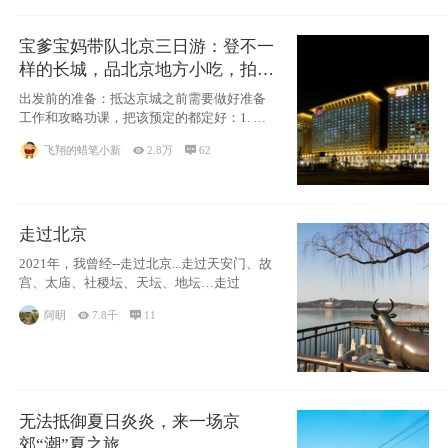
宝爹宝妈带队北京三日游：登不一
样的长城，品北京地方小吃，拍盘
古七星夜景！
出发前的准备：抵达京城之前需要做好准备
工作和攻略功课，把该预定的都定好：1. 酒
店尽
飞翔的蜡笔小新

2.8万

62
走过北京
2021年，我曾经--走过北京...走过天安门、故
宫、太庙、社稷坛、天坛、地坛…走过
阿眀

7.8千

11
无法抵御夏日炎炎，来一场京
郊“潮”夏之旅