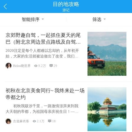
目的地攻略
游记
智能排序
筛选
京郊野趣自驾，一起抓住夏天的尾
巴（附北京周边景点路线及自驾攻
略）
2020注定是每个人都难以忘却的，从年初开
始，大家的生活就被迫做出了改变，我们也
不例外。本来双双辞职是为
Helen晓世界

9.2万

29
初秋在北京美食同行~ 我终来赴一场
帝都之约
初秋我跋涉千里，一路激情澎湃来到我
大天朝的帝都，为祖国母亲庆祝生日！——
请为我鼓
古道麻衣客

2.1万

18