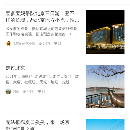
宝爹宝妈带队北京三日游：登不一
样的长城，品北京地方小吃，拍盘
古七星夜景！
出发前的准备：抵达京城之前需要做好准备
工作和攻略功课，把该预定的都定好：1. 酒
店尽
飞翔的蜡笔小新

2.8万

62
走过北京
2021年，我曾经--走过北京...走过天安门、故
宫、太庙、社稷坛、天坛、地坛…走过
阿眀

7.8千

11
无法抵御夏日炎炎，来一场京
郊“潮”夏之旅