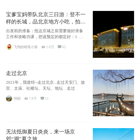
宝爹宝妈带队北京三日游：登不一
样的长城，品北京地方小吃，拍盘
古七星夜景！
出发前的准备：抵达京城之前需要做好准备
工作和攻略功课，把该预定的都定好：1. 酒
店尽
飞翔的蜡笔小新

2.8万

62
走过北京
2021年，我曾经--走过北京...走过天安门、故
宫、太庙、社稷坛、天坛、地坛…走过
阿眀

7.8千

11
无法抵御夏日炎炎，来一场京
郊“潮”夏之旅