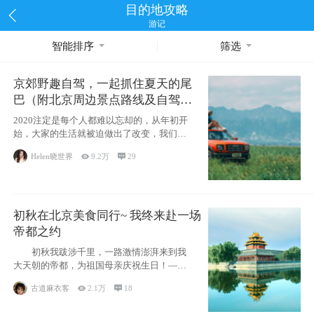
目的地攻略
游记
智能排序
筛选
京郊野趣自驾，一起抓住夏天的尾
巴（附北京周边景点路线及自驾攻
略）
2020注定是每个人都难以忘却的，从年初开
始，大家的生活就被迫做出了改变，我们也
不例外。本来双双辞职是为
Helen晓世界

9.2万

29
初秋在北京美食同行~ 我终来赴一场
帝都之约
初秋我跋涉千里，一路激情澎湃来到我
大天朝的帝都，为祖国母亲庆祝生日！——
请为我鼓
古道麻衣客

2.1万

18