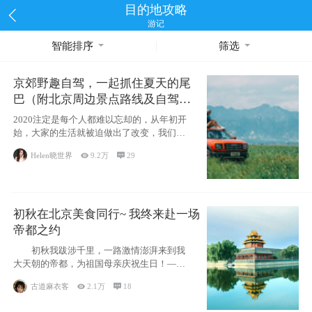
目的地攻略
游记
智能排序
筛选
京郊野趣自驾，一起抓住夏天的尾
巴（附北京周边景点路线及自驾攻
略）
2020注定是每个人都难以忘却的，从年初开
始，大家的生活就被迫做出了改变，我们也
不例外。本来双双辞职是为
Helen晓世界

9.2万

29
初秋在北京美食同行~ 我终来赴一场
帝都之约
初秋我跋涉千里，一路激情澎湃来到我
大天朝的帝都，为祖国母亲庆祝生日！——
请为我鼓
古道麻衣客

2.1万

18