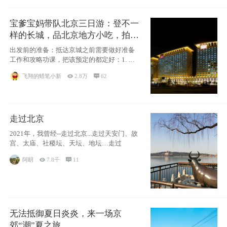
宝爹宝妈带队北京三日游：登不一
样的长城，品北京地方小吃，拍盘
古七星夜景！
出发前的准备：抵达京城之前需要做好准备
工作和攻略功课，把该预定的都定好：1. 酒
店尽
飞翔的蜡笔小新

2.8万

62
走过北京
2021年，我曾经--走过北京...走过天安门、故
宫、太庙、社稷坛、天坛、地坛…走过
阿眀

7.8千

11
无法抵御夏日炎炎，来一场京
郊“潮”夏之旅