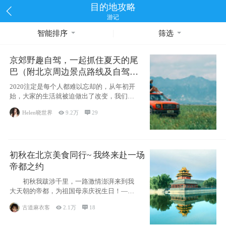
目的地攻略
游记
智能排序
筛选
京郊野趣自驾，一起抓住夏天的尾
巴（附北京周边景点路线及自驾攻
略）
2020注定是每个人都难以忘却的，从年初开
始，大家的生活就被迫做出了改变，我们也
不例外。本来双双辞职是为
Helen晓世界

9.2万

29
初秋在北京美食同行~ 我终来赴一场
帝都之约
初秋我跋涉千里，一路激情澎湃来到我
大天朝的帝都，为祖国母亲庆祝生日！——
请为我鼓
古道麻衣客

2.1万

18