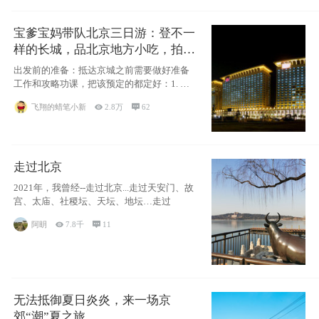
宝爹宝妈带队北京三日游：登不一
样的长城，品北京地方小吃，拍盘
古七星夜景！
出发前的准备：抵达京城之前需要做好准备
工作和攻略功课，把该预定的都定好：1. 酒
店尽
飞翔的蜡笔小新

2.8万

62
走过北京
2021年，我曾经--走过北京...走过天安门、故
宫、太庙、社稷坛、天坛、地坛…走过
阿眀

7.8千

11
无法抵御夏日炎炎，来一场京
郊“潮”夏之旅