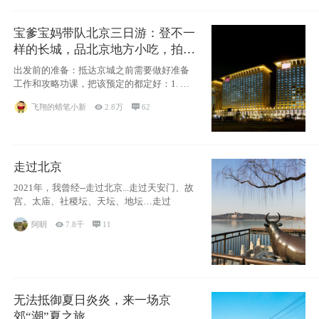
宝爹宝妈带队北京三日游：登不一
样的长城，品北京地方小吃，拍盘
古七星夜景！
出发前的准备：抵达京城之前需要做好准备
工作和攻略功课，把该预定的都定好：1. 酒
店尽
飞翔的蜡笔小新

2.8万

62
走过北京
2021年，我曾经--走过北京...走过天安门、故
宫、太庙、社稷坛、天坛、地坛…走过
阿眀

7.8千

11
无法抵御夏日炎炎，来一场京
郊“潮”夏之旅