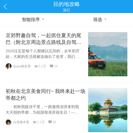
目的地攻略
游记
智能排序
筛选
京郊野趣自驾，一起抓住夏天的尾
巴（附北京周边景点路线及自驾攻
略）
2020注定是每个人都难以忘却的，从年初开
始，大家的生活就被迫做出了改变，我们也
不例外。本来双双辞职是为
Helen晓世界

9.2万

29
初秋在北京美食同行~ 我终来赴一场
帝都之约
初秋我跋涉千里，一路激情澎湃来到我
大天朝的帝都，为祖国母亲庆祝生日！——
请为我鼓
古道麻衣客

2.1万

18