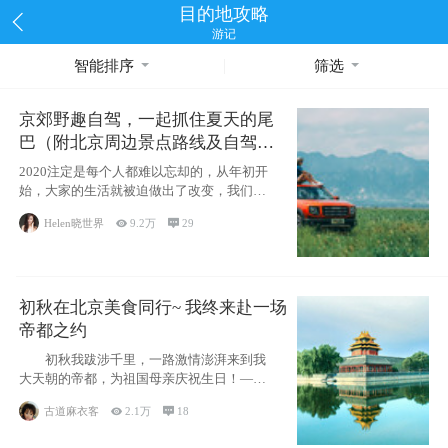
目的地攻略
游记
智能排序
筛选
京郊野趣自驾，一起抓住夏天的尾
巴（附北京周边景点路线及自驾攻
略）
2020注定是每个人都难以忘却的，从年初开
始，大家的生活就被迫做出了改变，我们也
不例外。本来双双辞职是为
Helen晓世界

9.2万

29
初秋在北京美食同行~ 我终来赴一场
帝都之约
初秋我跋涉千里，一路激情澎湃来到我
大天朝的帝都，为祖国母亲庆祝生日！——
请为我鼓
古道麻衣客

2.1万

18