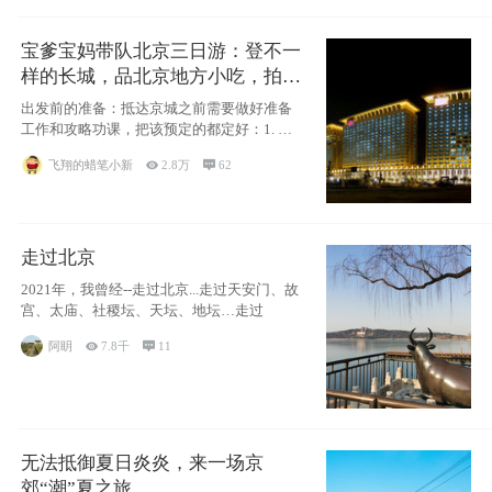
宝爹宝妈带队北京三日游：登不一
样的长城，品北京地方小吃，拍盘
古七星夜景！
出发前的准备：抵达京城之前需要做好准备
工作和攻略功课，把该预定的都定好：1. 酒
店尽
飞翔的蜡笔小新

2.8万

62
走过北京
2021年，我曾经--走过北京...走过天安门、故
宫、太庙、社稷坛、天坛、地坛…走过
阿眀

7.8千

11
无法抵御夏日炎炎，来一场京
郊“潮”夏之旅