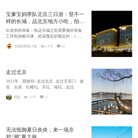
宝爹宝妈带队北京三日游：登不一
样的长城，品北京地方小吃，拍盘
古七星夜景！
出发前的准备：抵达京城之前需要做好准备
工作和攻略功课，把该预定的都定好：1. 酒
店尽
飞翔的蜡笔小新

2.8万

62
走过北京
2021年，我曾经--走过北京...走过天安门、故
宫、太庙、社稷坛、天坛、地坛…走过
阿眀

7.8千

11
无法抵御夏日炎炎，来一场京
郊“潮”夏之旅