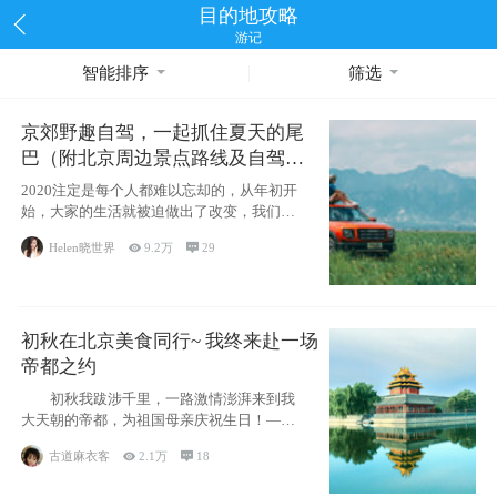
目的地攻略
游记
智能排序
筛选
京郊野趣自驾，一起抓住夏天的尾
巴（附北京周边景点路线及自驾攻
略）
2020注定是每个人都难以忘却的，从年初开
始，大家的生活就被迫做出了改变，我们也
不例外。本来双双辞职是为
Helen晓世界

9.2万

29
初秋在北京美食同行~ 我终来赴一场
帝都之约
初秋我跋涉千里，一路激情澎湃来到我
大天朝的帝都，为祖国母亲庆祝生日！——
请为我鼓
古道麻衣客

2.1万

18