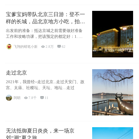
宝爹宝妈带队北京三日游：登不一
样的长城，品北京地方小吃，拍盘
古七星夜景！
出发前的准备：抵达京城之前需要做好准备
工作和攻略功课，把该预定的都定好：1. 酒
店尽
飞翔的蜡笔小新

2.8万

62
走过北京
2021年，我曾经--走过北京...走过天安门、故
宫、太庙、社稷坛、天坛、地坛…走过
阿眀

7.8千

11
无法抵御夏日炎炎，来一场京
郊“潮”夏之旅