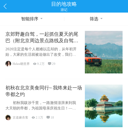
目的地攻略
游记
智能排序
筛选
京郊野趣自驾，一起抓住夏天的尾
巴（附北京周边景点路线及自驾攻
略）
2020注定是每个人都难以忘却的，从年初开
始，大家的生活就被迫做出了改变，我们也
不例外。本来双双辞职是为
Helen晓世界

9.2万

29
初秋在北京美食同行~ 我终来赴一场
帝都之约
初秋我跋涉千里，一路激情澎湃来到我
大天朝的帝都，为祖国母亲庆祝生日！——
请为我鼓
古道麻衣客

2.1万

18