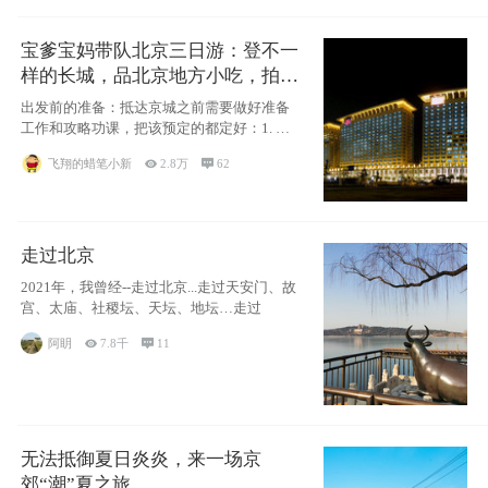
宝爹宝妈带队北京三日游：登不一
样的长城，品北京地方小吃，拍盘
古七星夜景！
出发前的准备：抵达京城之前需要做好准备
工作和攻略功课，把该预定的都定好：1. 酒
店尽
飞翔的蜡笔小新

2.8万

62
走过北京
2021年，我曾经--走过北京...走过天安门、故
宫、太庙、社稷坛、天坛、地坛…走过
阿眀

7.8千

11
无法抵御夏日炎炎，来一场京
郊“潮”夏之旅