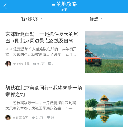
目的地攻略
游记
智能排序
筛选
京郊野趣自驾，一起抓住夏天的尾
巴（附北京周边景点路线及自驾攻
略）
2020注定是每个人都难以忘却的，从年初开
始，大家的生活就被迫做出了改变，我们也
不例外。本来双双辞职是为
Helen晓世界

9.2万

29
初秋在北京美食同行~ 我终来赴一场
帝都之约
初秋我跋涉千里，一路激情澎湃来到我
大天朝的帝都，为祖国母亲庆祝生日！——
请为我鼓
古道麻衣客

2.1万

18