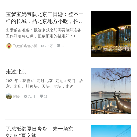
宝爹宝妈带队北京三日游：登不一
样的长城，品北京地方小吃，拍盘
古七星夜景！
出发前的准备：抵达京城之前需要做好准备
工作和攻略功课，把该预定的都定好：1. 酒
店尽
飞翔的蜡笔小新

2.8万

62
走过北京
2021年，我曾经--走过北京...走过天安门、故
宫、太庙、社稷坛、天坛、地坛…走过
阿眀

7.8千

11
无法抵御夏日炎炎，来一场京
郊“潮”夏之旅