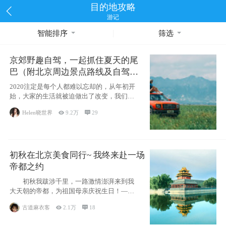
目的地攻略
游记
智能排序
筛选
京郊野趣自驾，一起抓住夏天的尾
巴（附北京周边景点路线及自驾攻
略）
2020注定是每个人都难以忘却的，从年初开
始，大家的生活就被迫做出了改变，我们也
不例外。本来双双辞职是为
Helen晓世界

9.2万

29
初秋在北京美食同行~ 我终来赴一场
帝都之约
初秋我跋涉千里，一路激情澎湃来到我
大天朝的帝都，为祖国母亲庆祝生日！——
请为我鼓
古道麻衣客

2.1万

18