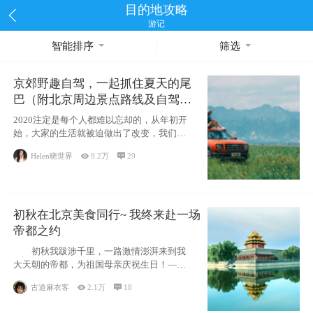
目的地攻略
游记
智能排序
筛选
京郊野趣自驾，一起抓住夏天的尾
巴（附北京周边景点路线及自驾攻
略）
2020注定是每个人都难以忘却的，从年初开
始，大家的生活就被迫做出了改变，我们也
不例外。本来双双辞职是为
Helen晓世界

9.2万

29
初秋在北京美食同行~ 我终来赴一场
帝都之约
初秋我跋涉千里，一路激情澎湃来到我
大天朝的帝都，为祖国母亲庆祝生日！——
请为我鼓
古道麻衣客

2.1万

18