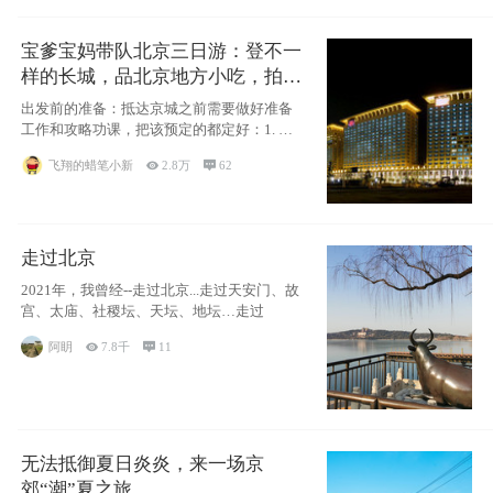
宝爹宝妈带队北京三日游：登不一
样的长城，品北京地方小吃，拍盘
古七星夜景！
出发前的准备：抵达京城之前需要做好准备
工作和攻略功课，把该预定的都定好：1. 酒
店尽
飞翔的蜡笔小新

2.8万

62
走过北京
2021年，我曾经--走过北京...走过天安门、故
宫、太庙、社稷坛、天坛、地坛…走过
阿眀

7.8千

11
无法抵御夏日炎炎，来一场京
郊“潮”夏之旅