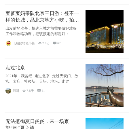
宝爹宝妈带队北京三日游：登不一
样的长城，品北京地方小吃，拍盘
古七星夜景！
出发前的准备：抵达京城之前需要做好准备
工作和攻略功课，把该预定的都定好：1. 酒
店尽
飞翔的蜡笔小新

2.8万

62
走过北京
2021年，我曾经--走过北京...走过天安门、故
宫、太庙、社稷坛、天坛、地坛…走过
阿眀

7.8千

11
无法抵御夏日炎炎，来一场京
郊“潮”夏之旅