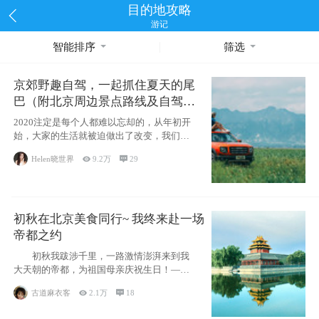
目的地攻略
游记
智能排序
筛选
京郊野趣自驾，一起抓住夏天的尾
巴（附北京周边景点路线及自驾攻
略）
2020注定是每个人都难以忘却的，从年初开
始，大家的生活就被迫做出了改变，我们也
不例外。本来双双辞职是为
Helen晓世界

9.2万

29
初秋在北京美食同行~ 我终来赴一场
帝都之约
初秋我跋涉千里，一路激情澎湃来到我
大天朝的帝都，为祖国母亲庆祝生日！——
请为我鼓
古道麻衣客

2.1万

18