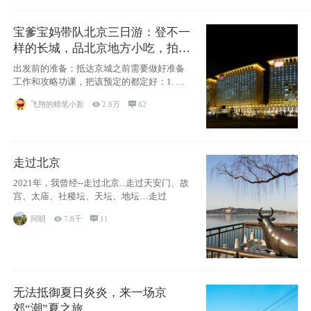
宝爹宝妈带队北京三日游：登不一
样的长城，品北京地方小吃，拍盘
古七星夜景！
出发前的准备：抵达京城之前需要做好准备
工作和攻略功课，把该预定的都定好：1. 酒
店尽
飞翔的蜡笔小新

2.8万

62
走过北京
2021年，我曾经--走过北京...走过天安门、故
宫、太庙、社稷坛、天坛、地坛…走过
阿眀

7.8千

11
无法抵御夏日炎炎，来一场京
郊“潮”夏之旅