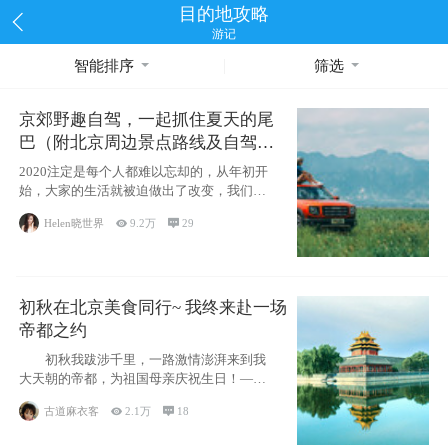
目的地攻略
游记
智能排序
筛选
京郊野趣自驾，一起抓住夏天的尾
巴（附北京周边景点路线及自驾攻
略）
2020注定是每个人都难以忘却的，从年初开
始，大家的生活就被迫做出了改变，我们也
不例外。本来双双辞职是为
Helen晓世界

9.2万

29
初秋在北京美食同行~ 我终来赴一场
帝都之约
初秋我跋涉千里，一路激情澎湃来到我
大天朝的帝都，为祖国母亲庆祝生日！——
请为我鼓
古道麻衣客

2.1万

18