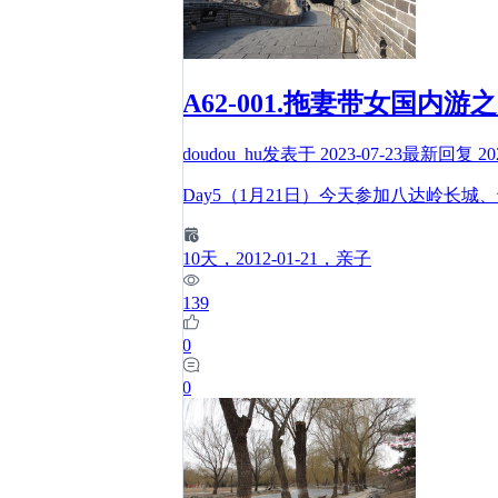
A62-001.拖妻带女国内游
doudou_hu
发表于
2023-07-23
最新回复
20
Day5（1月21日）今天参加八达岭长
10
天
，2012-01-21
，亲子
139
0
0