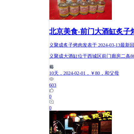
北京美食-前门大酒缸炙子
义聚成炙子烤肉
发表于
2024-03-13
最新
义聚成大酒缸位于西城区前门廊房二条8
10
天
，2024-02-01
，￥80
，和父母
603
0
0