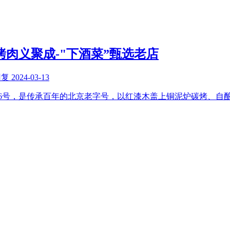
烤肉义聚成-"下酒菜”甄选老店
回复
2024-03-13
6号，是传承百年的北京老字号，以红漆木盖上铜泥炉碳烤、自