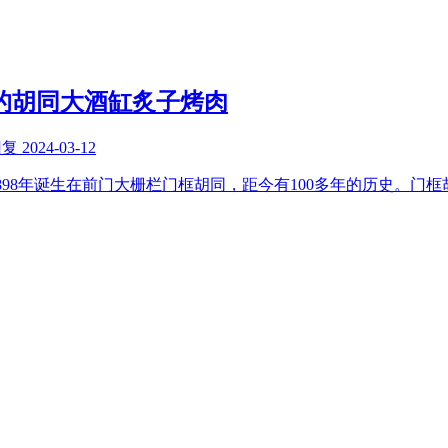
的胡同大酒缸炙子烤肉
回复
2024-03-12
898年诞生在前门大栅栏门框胡同，距今有100多年的历史。门框