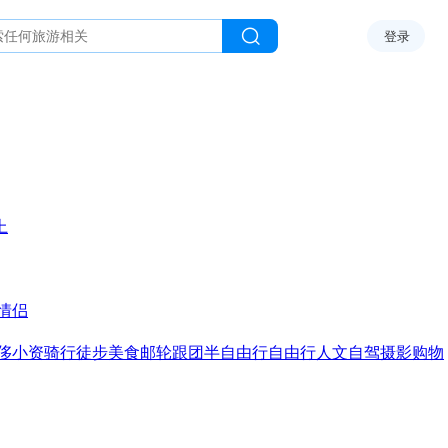
登录
上
情侣
侈
小资
骑行
徒步
美食
邮轮
跟团
半自由行
自由行
人文
自驾
摄影
购物