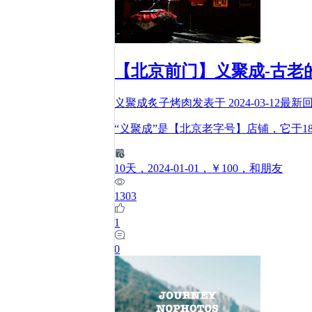
【北京前门】义聚成-古老
义聚成炙子烤肉
发表于
2024-03-12
最新
“义聚成”是【北京老字号】店铺，它于1
10
天
，2024-01-01
，￥100
，和朋友
1303
1
0