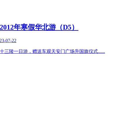
之2012年寒假华北游（D5）
23-07-22
城、十三陵一日游，赠送车观天安门广场升国旗仪式
......