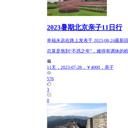
2023暑期北京亲子11日行
幸福永远在路上
发表于
2023-08-24
最新
总算是熬到“不惑之年”，难得有调休的
11
天
，2023-07-28
，￥4000
，亲子
576
3
0