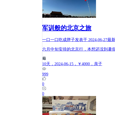
军训般的北京之旅
一口一口吃成胖子
发表于
2024-06-27
最
六月中旬安排的北京行，本想还没到暑
10
天
，2024-06-15
，￥4000
，亲子
999
0
0