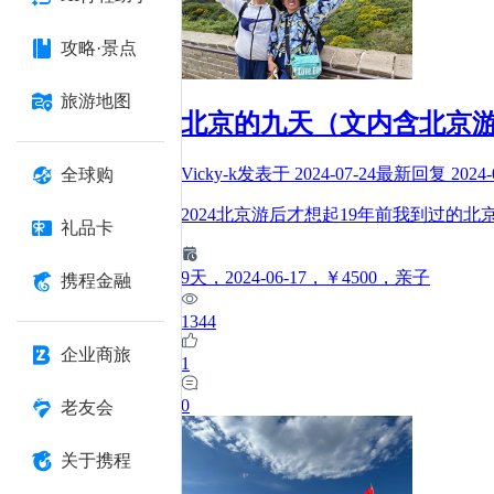
攻略·景点
旅游地图
北京的九天（文内含北京
Vicky-k
发表于
2024-07-24
最新回复
2024-
全球购
2024北京游后才想起19年前我到过的北
礼品卡
9
天
，2024-06-17
，￥4500
，亲子
携程金融
1344
企业商旅
1
0
老友会
关于携程