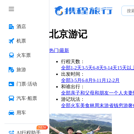
酒店
北京
游记
机票
热门
|
最新
火车票
行程天数
：
全部
1-2天
3-5天
6-8天
9-14天
15天以
旅游
出发时间
：
全部
3-5月
6-8月
9-11月
12-2月
门票·活动
和谁出行
：
全部
亲子
和父母
和朋友
一个人
夫妻
汽车·船票
游记玩法
：
全部
火车
美食林
周末游
省钱
穷游
奢
用车
NEW
AI行程助手