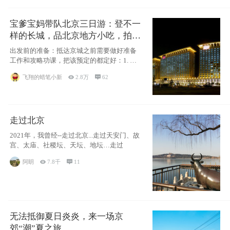
宝爹宝妈带队北京三日游：登不一
样的长城，品北京地方小吃，拍盘
古七星夜景！
出发前的准备：抵达京城之前需要做好准备
工作和攻略功课，把该预定的都定好：1. 酒
店尽
飞翔的蜡笔小新

2.8万

62
走过北京
2021年，我曾经--走过北京...走过天安门、故
宫、太庙、社稷坛、天坛、地坛…走过
阿眀

7.8千

11
无法抵御夏日炎炎，来一场京
郊“潮”夏之旅