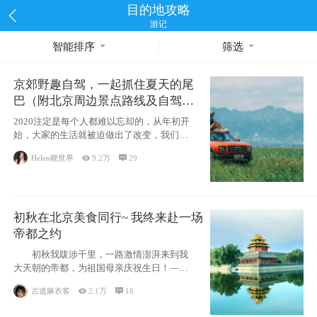
目的地攻略
游记
智能排序
筛选
京郊野趣自驾，一起抓住夏天的尾
巴（附北京周边景点路线及自驾攻
略）
2020注定是每个人都难以忘却的，从年初开
始，大家的生活就被迫做出了改变，我们也
不例外。本来双双辞职是为
Helen晓世界

9.2万

29
初秋在北京美食同行~ 我终来赴一场
帝都之约
初秋我跋涉千里，一路激情澎湃来到我
大天朝的帝都，为祖国母亲庆祝生日！——
请为我鼓
古道麻衣客

2.1万

18