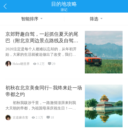
目的地攻略
游记
智能排序
筛选
京郊野趣自驾，一起抓住夏天的尾
巴（附北京周边景点路线及自驾攻
略）
2020注定是每个人都难以忘却的，从年初开
始，大家的生活就被迫做出了改变，我们也
不例外。本来双双辞职是为
Helen晓世界

9.2万

29
初秋在北京美食同行~ 我终来赴一场
帝都之约
初秋我跋涉千里，一路激情澎湃来到我
大天朝的帝都，为祖国母亲庆祝生日！——
请为我鼓
古道麻衣客

2.1万

18