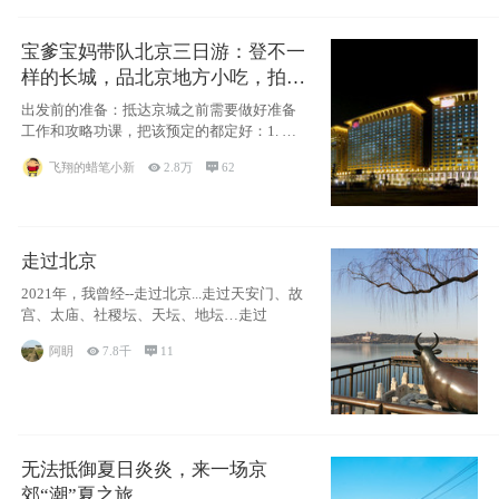
宝爹宝妈带队北京三日游：登不一
样的长城，品北京地方小吃，拍盘
古七星夜景！
出发前的准备：抵达京城之前需要做好准备
工作和攻略功课，把该预定的都定好：1. 酒
店尽
飞翔的蜡笔小新

2.8万

62
走过北京
2021年，我曾经--走过北京...走过天安门、故
宫、太庙、社稷坛、天坛、地坛…走过
阿眀

7.8千

11
无法抵御夏日炎炎，来一场京
郊“潮”夏之旅