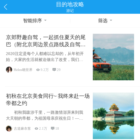
目的地攻略
游记
智能排序
筛选
京郊野趣自驾，一起抓住夏天的尾
巴（附北京周边景点路线及自驾攻
略）
2020注定是每个人都难以忘却的，从年初开
始，大家的生活就被迫做出了改变，我们也
不例外。本来双双辞职是为
Helen晓世界

9.2万

29
初秋在北京美食同行~ 我终来赴一场
帝都之约
初秋我跋涉千里，一路激情澎湃来到我
大天朝的帝都，为祖国母亲庆祝生日！——
请为我鼓
古道麻衣客

2.1万

18