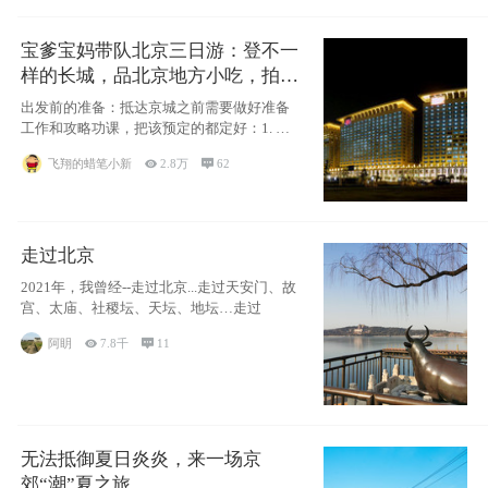
宝爹宝妈带队北京三日游：登不一
样的长城，品北京地方小吃，拍盘
古七星夜景！
出发前的准备：抵达京城之前需要做好准备
工作和攻略功课，把该预定的都定好：1. 酒
店尽
飞翔的蜡笔小新

2.8万

62
走过北京
2021年，我曾经--走过北京...走过天安门、故
宫、太庙、社稷坛、天坛、地坛…走过
阿眀

7.8千

11
无法抵御夏日炎炎，来一场京
郊“潮”夏之旅