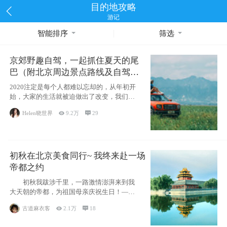
目的地攻略
游记
智能排序
筛选
京郊野趣自驾，一起抓住夏天的尾
巴（附北京周边景点路线及自驾攻
略）
2020注定是每个人都难以忘却的，从年初开
始，大家的生活就被迫做出了改变，我们也
不例外。本来双双辞职是为
Helen晓世界

9.2万

29
初秋在北京美食同行~ 我终来赴一场
帝都之约
初秋我跋涉千里，一路激情澎湃来到我
大天朝的帝都，为祖国母亲庆祝生日！——
请为我鼓
古道麻衣客

2.1万

18