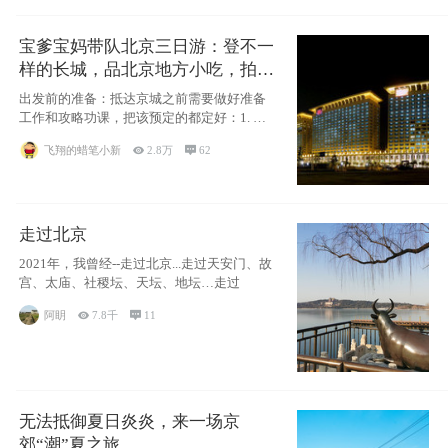
宝爹宝妈带队北京三日游：登不一
样的长城，品北京地方小吃，拍盘
古七星夜景！
出发前的准备：抵达京城之前需要做好准备
工作和攻略功课，把该预定的都定好：1. 酒
店尽
飞翔的蜡笔小新

2.8万

62
走过北京
2021年，我曾经--走过北京...走过天安门、故
宫、太庙、社稷坛、天坛、地坛…走过
阿眀

7.8千

11
无法抵御夏日炎炎，来一场京
郊“潮”夏之旅