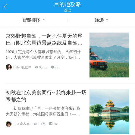
目的地攻略
游记
智能排序
筛选
京郊野趣自驾，一起抓住夏天的尾
巴（附北京周边景点路线及自驾攻
略）
2020注定是每个人都难以忘却的，从年初开
始，大家的生活就被迫做出了改变，我们也
不例外。本来双双辞职是为
Helen晓世界

9.2万

29
初秋在北京美食同行~ 我终来赴一场
帝都之约
初秋我跋涉千里，一路激情澎湃来到我
大天朝的帝都，为祖国母亲庆祝生日！——
请为我鼓
古道麻衣客

2.1万

18