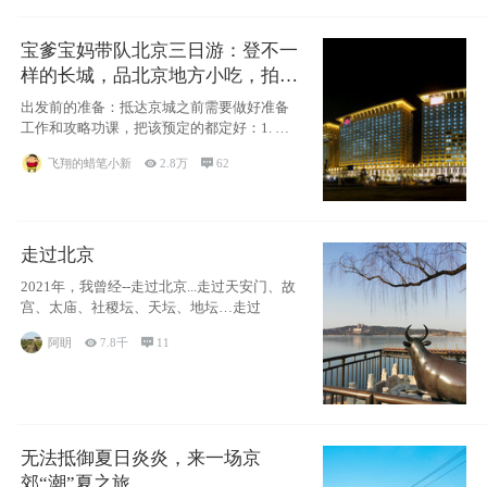
宝爹宝妈带队北京三日游：登不一
样的长城，品北京地方小吃，拍盘
古七星夜景！
出发前的准备：抵达京城之前需要做好准备
工作和攻略功课，把该预定的都定好：1. 酒
店尽
飞翔的蜡笔小新

2.8万

62
走过北京
2021年，我曾经--走过北京...走过天安门、故
宫、太庙、社稷坛、天坛、地坛…走过
阿眀

7.8千

11
无法抵御夏日炎炎，来一场京
郊“潮”夏之旅