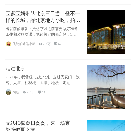
宝爹宝妈带队北京三日游：登不一
样的长城，品北京地方小吃，拍盘
古七星夜景！
出发前的准备：抵达京城之前需要做好准备
工作和攻略功课，把该预定的都定好：1. 酒
店尽
飞翔的蜡笔小新

2.8万

62
走过北京
2021年，我曾经--走过北京...走过天安门、故
宫、太庙、社稷坛、天坛、地坛…走过
阿眀

7.8千

11
无法抵御夏日炎炎，来一场京
郊“潮”夏之旅