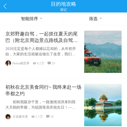
目的地攻略
游记
智能排序
筛选
京郊野趣自驾，一起抓住夏天的尾
巴（附北京周边景点路线及自驾攻
略）
2020注定是每个人都难以忘却的，从年初开
始，大家的生活就被迫做出了改变，我们也
不例外。本来双双辞职是为
Helen晓世界

9.2万

29
初秋在北京美食同行~ 我终来赴一场
帝都之约
初秋我跋涉千里，一路激情澎湃来到我
大天朝的帝都，为祖国母亲庆祝生日！——
请为我鼓
古道麻衣客

2.1万

18