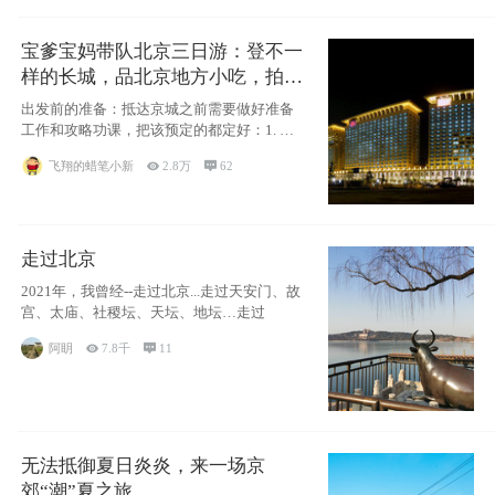
宝爹宝妈带队北京三日游：登不一
样的长城，品北京地方小吃，拍盘
古七星夜景！
出发前的准备：抵达京城之前需要做好准备
工作和攻略功课，把该预定的都定好：1. 酒
店尽
飞翔的蜡笔小新

2.8万

62
走过北京
2021年，我曾经--走过北京...走过天安门、故
宫、太庙、社稷坛、天坛、地坛…走过
阿眀

7.8千

11
无法抵御夏日炎炎，来一场京
郊“潮”夏之旅