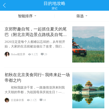
目的地攻略
游记
智能排序
筛选
京郊野趣自驾，一起抓住夏天的尾
巴（附北京周边景点路线及自驾攻
略）
2020注定是每个人都难以忘却的，从年初开
始，大家的生活就被迫做出了改变，我们也
不例外。本来双双辞职是为
Helen晓世界

9.2万

29
初秋在北京美食同行~ 我终来赴一场
帝都之约
初秋我跋涉千里，一路激情澎湃来到我
大天朝的帝都，为祖国母亲庆祝生日！——
请为我鼓
古道麻衣客

2.1万

18