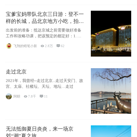
宝爹宝妈带队北京三日游：登不一
样的长城，品北京地方小吃，拍盘
古七星夜景！
出发前的准备：抵达京城之前需要做好准备
工作和攻略功课，把该预定的都定好：1. 酒
店尽
飞翔的蜡笔小新

2.8万

62
走过北京
2021年，我曾经--走过北京...走过天安门、故
宫、太庙、社稷坛、天坛、地坛…走过
阿眀

7.8千

11
无法抵御夏日炎炎，来一场京
郊“潮”夏之旅