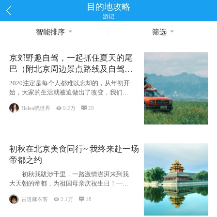
目的地攻略
游记
智能排序
筛选
京郊野趣自驾，一起抓住夏天的尾
巴（附北京周边景点路线及自驾攻
略）
2020注定是每个人都难以忘却的，从年初开
始，大家的生活就被迫做出了改变，我们也
不例外。本来双双辞职是为
Helen晓世界

9.2万

29
初秋在北京美食同行~ 我终来赴一场
帝都之约
初秋我跋涉千里，一路激情澎湃来到我
大天朝的帝都，为祖国母亲庆祝生日！——
请为我鼓
古道麻衣客

2.1万

18